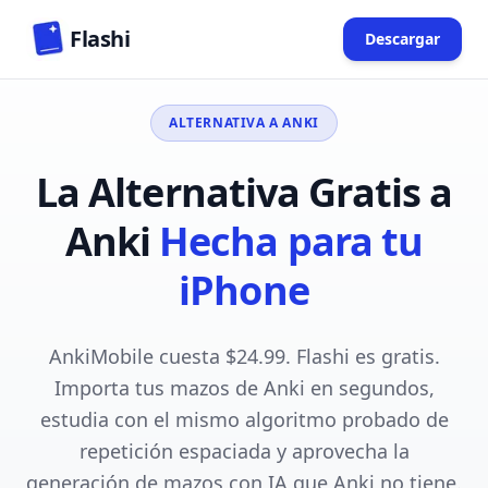
Skip to main content
Flashi
Descargar
(opens in n
ALTERNATIVA A ANKI
La Alternativa Gratis a
Anki
Hecha para tu
iPhone
AnkiMobile cuesta $24.99. Flashi es gratis.
Importa tus mazos de Anki en segundos,
estudia con el mismo algoritmo probado de
repetición espaciada y aprovecha la
generación de mazos con IA que Anki no tiene.