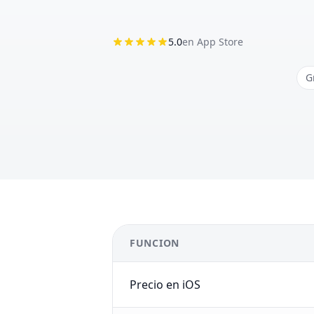
5.0
en App Store
G
FUNCION
Precio en iOS