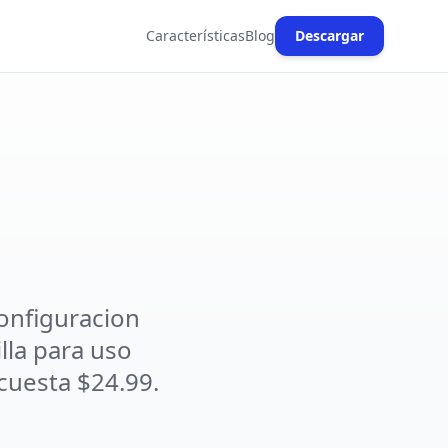
Características
Blog
Descargar
(opens in new ta
configuracion
lla para uso
cuesta $24.99.