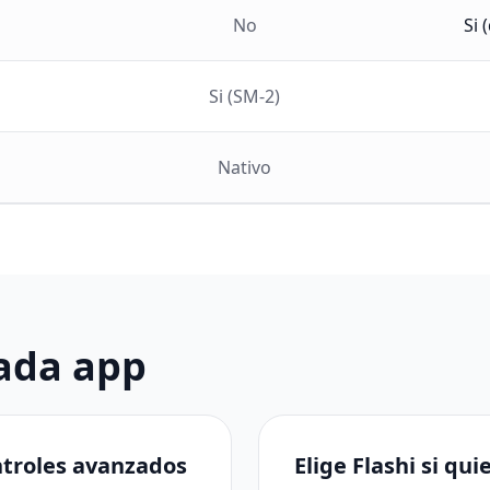
No
Si 
Si (SM-2)
Nativo
ada app
ontroles avanzados
Elige Flashi si qu