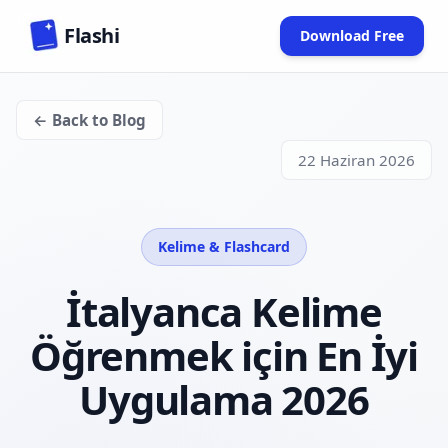
Skip to main content
Flashi
Download Free
(opens in new
← Back to Blog
22 Haziran 2026
Kelime & Flashcard
İtalyanca Kelime
Öğrenmek için En İyi
Uygulama 2026