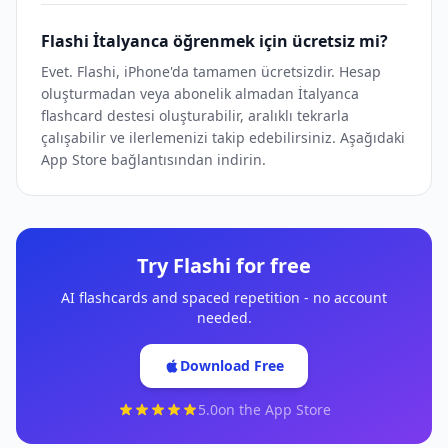
Flashi İtalyanca öğrenmek için ücretsiz mi?
Evet. Flashi, iPhone'da tamamen ücretsizdir. Hesap
oluşturmadan veya abonelik almadan İtalyanca
flashcard destesi oluşturabilir, aralıklı tekrarla
çalışabilir ve ilerlemenizi takip edebilirsiniz. Aşağıdaki
App Store bağlantısından indirin.
Try Flashi for free
AI flashcards and spaced repetition - no account
needed.
Download Free
5.0
on the App Store