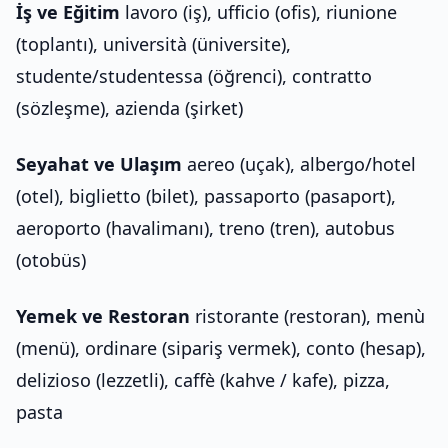
İş ve Eğitim
lavoro (iş), ufficio (ofis), riunione
(toplantı), università (üniversite),
studente/studentessa (öğrenci), contratto
(sözleşme), azienda (şirket)
Seyahat ve Ulaşım
aereo (uçak), albergo/hotel
(otel), biglietto (bilet), passaporto (pasaport),
aeroporto (havalimanı), treno (tren), autobus
(otobüs)
Yemek ve Restoran
ristorante (restoran), menù
(menü), ordinare (sipariş vermek), conto (hesap),
delizioso (lezzetli), caffè (kahve / kafe), pizza,
pasta