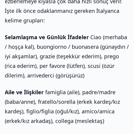
ezberlemeye kıyasla çok daha hızlı sonuç verir.
İşte ilk önce odaklanmanız gereken İtalyanca
kelime grupları:
Selamlaşma ve Günlük İfadeler
Ciao (merhaba
/ hoşça kal), buongiorno / buonasera (günaydın /
iyi akşamlar), grazie (teşekkür ederim), prego
(rica ederim), per favore (lütfen), scusi (özür
dilerim), arrivederci (görüşürüz)
Aile ve İlişkiler
famiglia (aile), padre/madre
(baba/anne), fratello/sorella (erkek kardeş/kız
kardeş), figlio/figlia (oğul/kız), amico/amica
(erkek/kız arkadaş), collega (meslektaş)