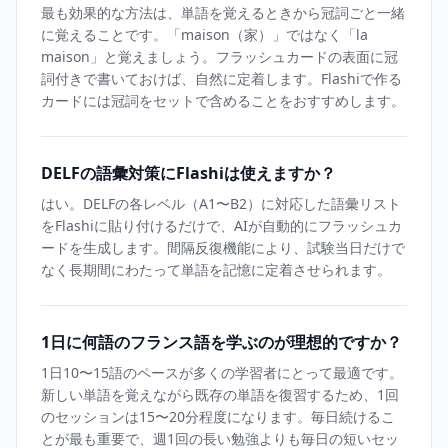
最も効果的な方法は、単語を覚えるときから冠詞ごと一緒
に覚えることです。「maison（家）」ではなく「la
maison」と覚えましょう。フラッシュカードの表面に冠
詞付きで書いておけば、自然に定着します。Flashiで作る
カードには冠詞をセットで含めることをおすすめします。
DELFの語彙対策にFlashiは使えますか？
はい。DELFの各レベル（A1〜B2）に対応した語彙リスト
をFlashiに貼り付けるだけで、AIが自動的にフラッシュカ
ードを生成します。間隔反復機能により、試験当日だけで
なく長期間にわたって単語を記憶に定着させられます。
1日に何語のフランス語を学ぶのが理想的ですか？
1日10〜15語のペースが多くの学習者にとって最適です。
新しい単語を覚えながら既存の単語を復習するため、1回
のセッションは15〜20分程度になります。毎日続けるこ
とが最も重要で、週1回の長い勉強よりも毎日の短いセッ