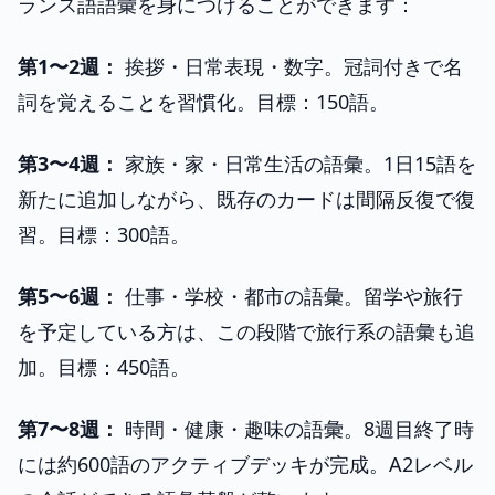
ランス語語彙を身につけることができます：
第1〜2週：
挨拶・日常表現・数字。冠詞付きで名
詞を覚えることを習慣化。目標：150語。
第3〜4週：
家族・家・日常生活の語彙。1日15語を
新たに追加しながら、既存のカードは間隔反復で復
習。目標：300語。
第5〜6週：
仕事・学校・都市の語彙。留学や旅行
を予定している方は、この段階で旅行系の語彙も追
加。目標：450語。
第7〜8週：
時間・健康・趣味の語彙。8週目終了時
には約600語のアクティブデッキが完成。A2レベル